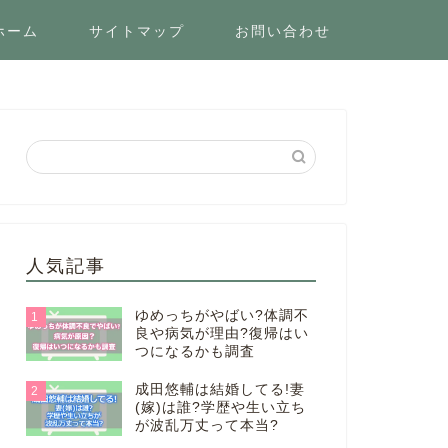
ホーム
サイトマップ
お問い合わせ
人気記事
ゆめっちがやばい?体調不
1
良や病気が理由?復帰はい
つになるかも調査
成田悠輔は結婚してる!妻
2
(嫁)は誰?学歴や生い立ち
が波乱万丈って本当?