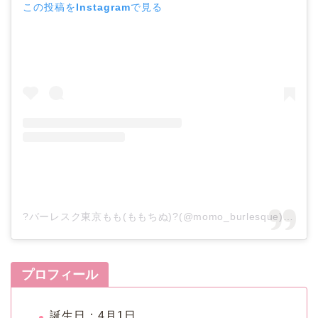
この投稿をInstagramで見る
?バーレスク東京もも(ももちぬ)?(@momo_burlesque)がシェアした投稿
プロフィール
誕生日：4月1日