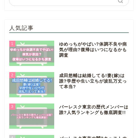
人気記事
1
ゆめっちがやばい?体調不良や病
気が理由?復帰はいつになるかも
調査
2
成田悠輔は結婚してる!妻(嫁)は
誰?学歴や生い立ちが波乱万丈っ
て本当?
3
バーレスク東京の歴代メンバーは
誰?人気ランキングも徹底調査!!
4