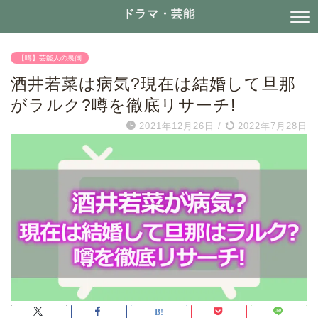
ドラマ・芸能
【噂】芸能人の裏側
酒井若菜は病気?現在は結婚して旦那
がラルク?噂を徹底リサーチ!
2021年12月26日
/
2022年7月28日