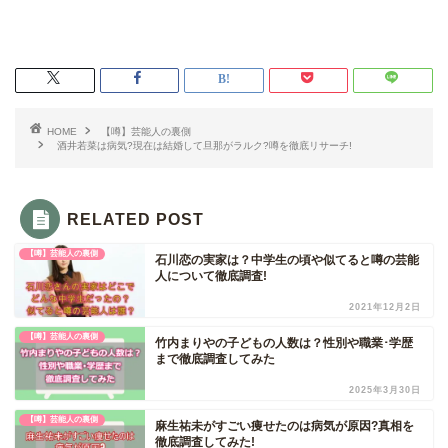
HOME
【噂】芸能人の裏側
酒井若菜は病気?現在は結婚して旦那がラルク?噂を徹底リサーチ!
RELATED POST
【噂】芸能人の裏側
石川恋の実家は？中学生の頃や似てると噂の芸能
人について徹底調査!
2021年12月2日
【噂】芸能人の裏側
竹内まりやの子どもの人数は？性別や職業･学歴
まで徹底調査してみた
2025年3月30日
【噂】芸能人の裏側
麻生祐未がすごい痩せたのは病気が原因?真相を
徹底調査してみた!