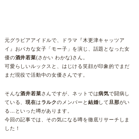
元グラビアアイドルで、ドラマ『木更津キャッツア
イ』
おバカな女子「モー子」を演じ、話題となった女
優の
酒井若菜
(さかい わかな)さん。
可愛らしいルックスと、はじける笑顔が印象的でまだ
まだ現役で活動中の女優さんです。
そんな
酒井若菜
さんですが、ネットでは
病気
で闘病し
ている、
現在
は
ラルク
のメンバーと
結婚
して
旦那
がい
る…といった噂があります。
今回の記事では、その気になる噂を徹底リサーチしま
した！