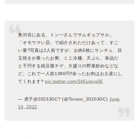
奥渋谷にある、トン一さんでサムギョプサル。
「オモウマい店」で紹介されただけあって、すご
い量?写真は2人前ですが、お肉5枚にサンチュ、目
玉焼きが乗ったお粥、ミニ冷麺、天ぷら、単品だ
と千円する純豆腐チゲ、大盛りの野菜炒めなどな
ど。これで一人前1380円‼️余ったお肉はお土産にし
てくれます?
pic.twitter.com/54Eujgrq5E
— 虎子@2023JGC? (@Toraco_2020JGC)
June
16, 2022