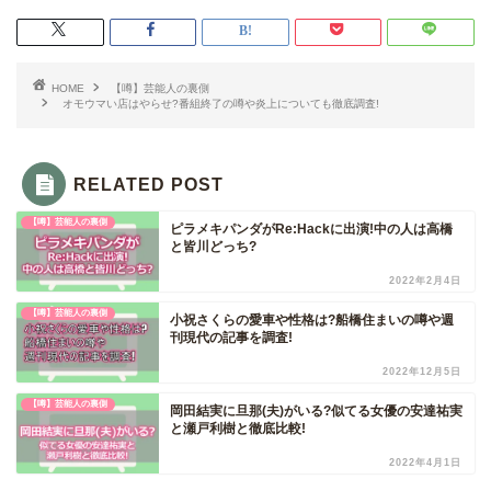
HOME
【噂】芸能人の裏側
オモウマい店はやらせ?番組終了の噂や炎上についても徹底調査!
RELATED POST
【噂】芸能人の裏側
ピラメキパンダがRe:Hackに出演!中の人は高橋
と皆川どっち?
2022年2月4日
【噂】芸能人の裏側
小祝さくらの愛車や性格は?船橋住まいの噂や週
刊現代の記事を調査!
2022年12月5日
【噂】芸能人の裏側
岡田結実に旦那(夫)がいる?似てる女優の安達祐実
と瀬戸利樹と徹底比較!
2022年4月1日