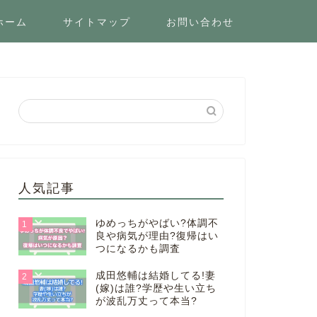
ホーム
サイトマップ
お問い合わせ
人気記事
ゆめっちがやばい?体調不
1
良や病気が理由?復帰はい
つになるかも調査
成田悠輔は結婚してる!妻
2
(嫁)は誰?学歴や生い立ち
が波乱万丈って本当?