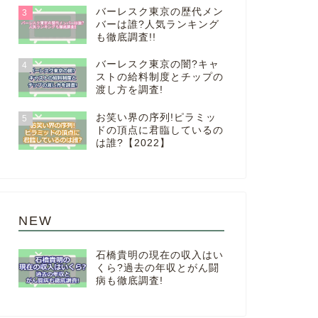
バーレスク東京の歴代メン
3
バーは誰?人気ランキング
も徹底調査!!
バーレスク東京の闇?キャ
4
ストの給料制度とチップの
渡し方を調査!
お笑い界の序列!ピラミッ
5
ドの頂点に君臨しているの
は誰?【2022】
NEW
石橋貴明の現在の収入はい
くら?過去の年収とがん闘
病も徹底調査!