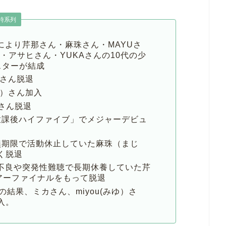
時系列
ンにより芹那さん・麻珠さん・MAYUさ
ん・アサヒさん・YUKAさんの10代の少
スターが結成
）さん脱退
か）さん加入
）さん脱退
「放課後ハイファイブ」でメジャーデビュ
ら無期限で活動休止していた麻珠（まじ
く脱退
調不良や突発性難聴で長期休養していた芹
ツアーファイナルをもって脱退
の結果、ミカさん、miyou(みゆ）さ
入。