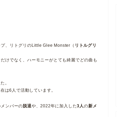
リのLittle Glee Monster（
リトルグリ
なだけでなく、ハーモニーがとても綺麗でどの曲も
した。
現在は6人で活動しています。
のメンバーの
脱退
や、2022年に加入した
3人
の
新メ