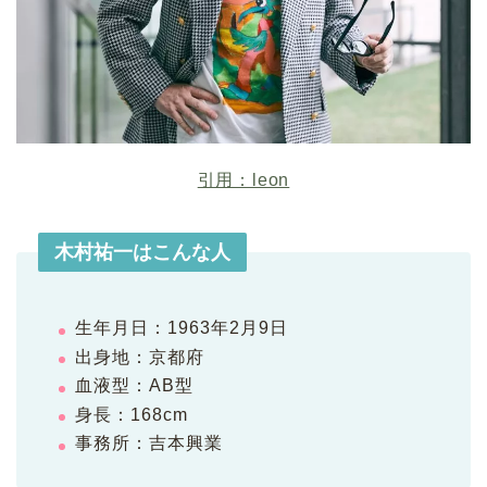
引用：leon
木村祐一はこんな人
生年月日：1963年2月9日
出身地：京都府
血液型：AB型
身長：168cm
事務所：吉本興業