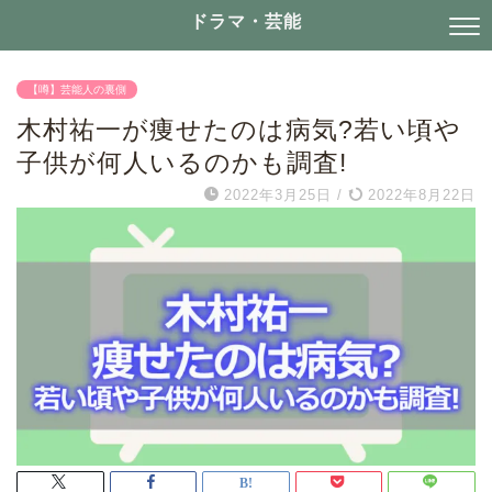
ドラマ・芸能
【噂】芸能人の裏側
木村祐一が痩せたのは病気?若い頃や
子供が何人いるのかも調査!
2022年3月25日
/
2022年8月22日