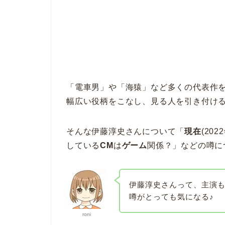
「電車男」や「海猿」など多くの代表作
幅広い役柄をこなし、見る人を引き付け
そんな伊藤淳史さんについて「
現在
(20
している
CM
は
ゲーム
関係？」などの噂に
伊藤淳史さんって、主演
噂がとっても気になる♪
roni