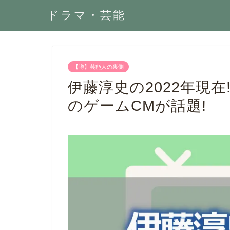
ドラマ・芸能
【噂】芸能人の裏側
伊藤淳史の2022年現
のゲームCMが話題!