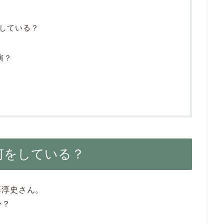
をしている？
演？
)何をしている？
藤淳史さん。
か？