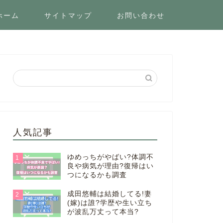
ホーム
サイトマップ
お問い合わせ
人気記事
ゆめっちがやばい?体調不
1
良や病気が理由?復帰はい
つになるかも調査
成田悠輔は結婚してる!妻
2
(嫁)は誰?学歴や生い立ち
が波乱万丈って本当?