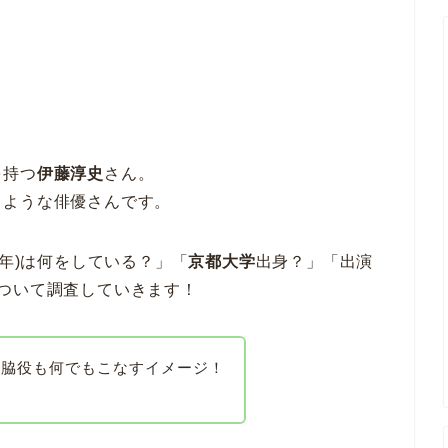
を持つ
伊藤淳史
さん。
るような俳優さんです。
22年)は何をしている？」「
京都大学
出身？」「出演
ついて調査していきます！
も脇役も何でもこなすイメージ！