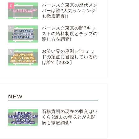
バーレスク東京の歴代メン
3
バーは誰?人気ランキング
も徹底調査!!
バーレスク東京の闇?キャ
4
ストの給料制度とチップの
渡し方を調査!
お笑い界の序列!ピラミッ
5
ドの頂点に君臨しているの
は誰?【2022】
NEW
石橋貴明の現在の収入はい
くら?過去の年収とがん闘
病も徹底調査!