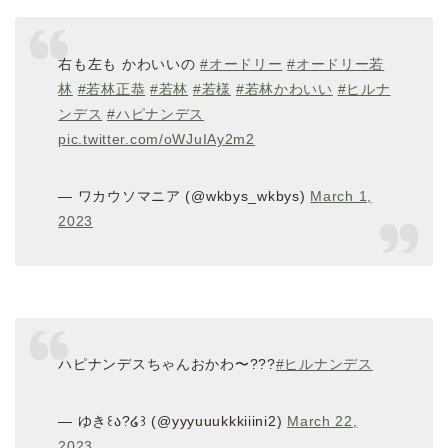
右も左も かわいいの
#オードリー
#オードリー若
林
#若林正恭
#若林
#若様
#若林かわいい
#ヒルナ
ンデス
#ハピナンデス
pic.twitter.com/oWJuIAy2m2
— ワカウソマニア (@wkbys_wkbys)
March 1,
2023
ハピナンデスちゃんおかわ〜???
#ヒルナンデス
— ゆき꒰ა?໒꒱ (@yyyuuukkkiiini2)
March 22,
2023