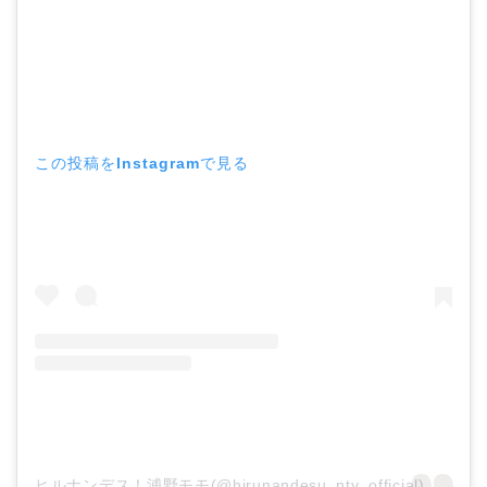
この投稿をInstagramで見る
ヒルナンデス！浦野モモ(@hirunandesu_ntv_official)がシェアした投稿