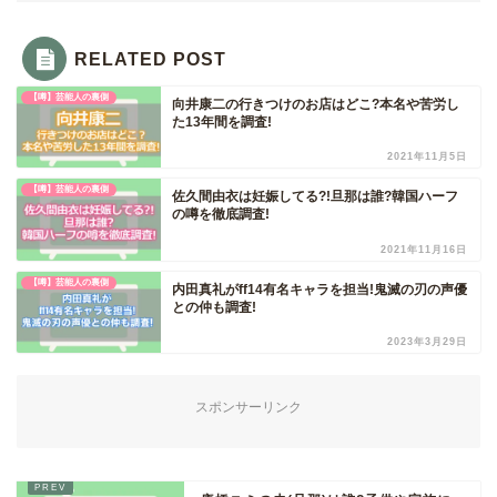
RELATED POST
【噂】芸能人の裏側
向井康二の行きつけのお店はどこ?本名や苦労し
た13年間を調査!
2021年11月5日
【噂】芸能人の裏側
佐久間由衣は妊娠してる?!旦那は誰?韓国ハーフ
の噂を徹底調査!
2021年11月16日
【噂】芸能人の裏側
内田真礼がff14有名キャラを担当!鬼滅の刃の声優
との仲も調査!
2023年3月29日
スポンサーリンク