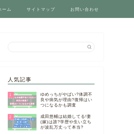
ホーム
サイトマップ
お問い合わせ
人気記事
ゆめっちがやばい?体調不
1
良や病気が理由?復帰はい
つになるかも調査
成田悠輔は結婚してる!妻
2
(嫁)は誰?学歴や生い立ち
が波乱万丈って本当?