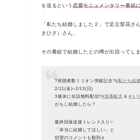
を送るという
恋愛モニュメンタリー番組
「私たち結婚しました２」で足立梨花さん
きひさ）さん。
その番組で結婚したとの噂が出回ってし
?視聴者数ミリオン突破記念?
#私たち結
2/11(金)~2/13(日)
3連休に全話無料配信?
#浅香航大
&
#ト
がもし結婚したら？
最終回放送後トレンド入り✨
「本当に結婚してほしい」と
切望のコメントも殺到☺️