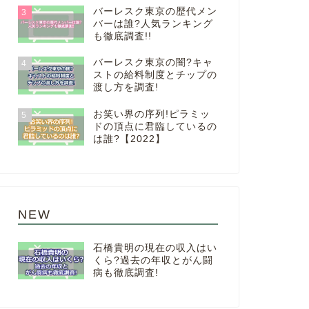
バーレスク東京の歴代メン
3
バーは誰?人気ランキング
も徹底調査!!
バーレスク東京の闇?キャ
4
ストの給料制度とチップの
渡し方を調査!
お笑い界の序列!ピラミッ
5
ドの頂点に君臨しているの
は誰?【2022】
NEW
石橋貴明の現在の収入はい
くら?過去の年収とがん闘
病も徹底調査!