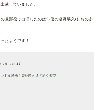
に出演
していました。
の旦那役で出演したのは俳優の塩野瑛久(しおのあ
まったようです！
婚しました
2?
リンドル玲奈
#塩野瑛久
&
#足立梨花