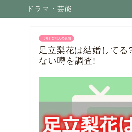
ドラマ・芸能
【噂】芸能人の裏側
足立梨花は結婚してる
ない噂を調査!