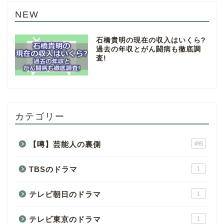
NEW
石橋貴明の現在の収入はいくら?
過去の年収とがん闘病も徹底調
査!
カテゴリー
【噂】芸能人の裏側
495
TBSのドラマ
1
テレビ朝日のドラマ
1
テレビ東京のドラマ
1