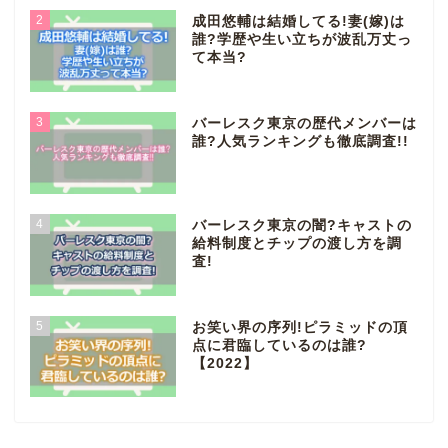
2
成田悠輔は結婚してる!妻(嫁)は
誰?学歴や生い立ちが波乱万丈っ
て本当?
3
バーレスク東京の歴代メンバーは
誰?人気ランキングも徹底調査!!
4
バーレスク東京の闇?キャストの
給料制度とチップの渡し方を調
査!
5
お笑い界の序列!ピラミッドの頂
点に君臨しているのは誰?
【2022】