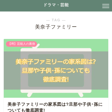
ドラマ・芸能
― TAG ―
美奈子ファミリー
【噂】芸能人の裏側
美奈子ファミリーの家系図は?旦那や子供･孫に
ついても徹底調査!