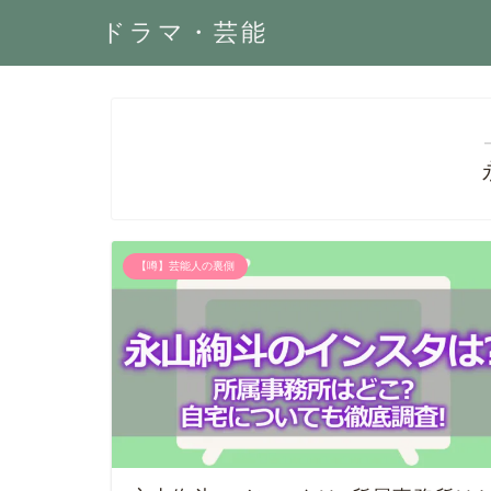
ドラマ・芸能
【噂】芸能人の裏側