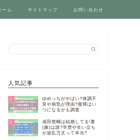
ホーム
サイトマップ
お問い合わせ
人気記事
ゆめっちがやばい?体調不
1
良や病気が理由?復帰はい
つになるかも調査
成田悠輔は結婚してる!妻
2
(嫁)は誰?学歴や生い立ち
が波乱万丈って本当?