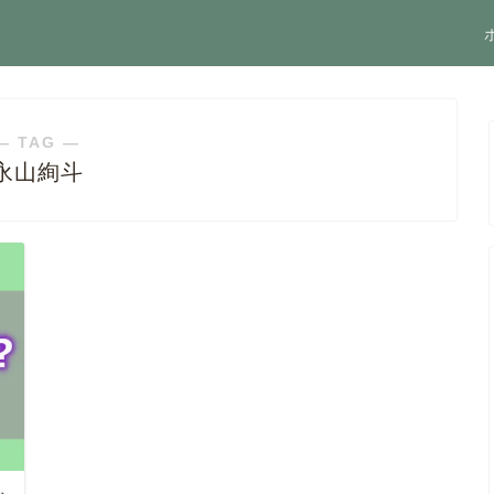
― TAG ―
永山絢斗