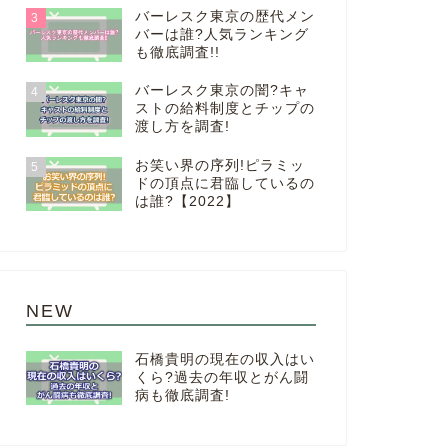
バーレスク東京の歴代メン
3
バーは誰?人気ランキング
も徹底調査!!
バーレスク東京の闇?キャ
4
ストの給料制度とチップの
渡し方を調査!
お笑い界の序列!ピラミッ
5
ドの頂点に君臨しているの
は誰?【2022】
NEW
石橋貴明の現在の収入はい
くら?過去の年収とがん闘
病も徹底調査!